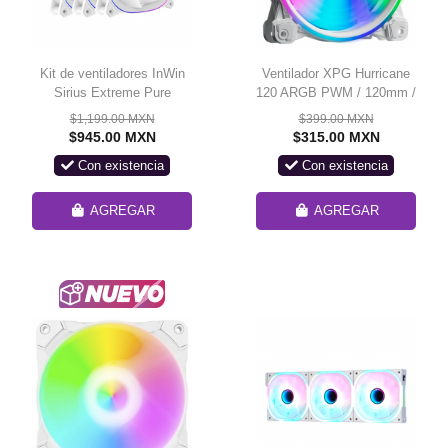
Kit de ventiladores InWin
Ventilador XPG Hurricane
Sirius Extreme Pure
120 ARGB PWM / 120mm /
ASE120P / paquete triple
600-2000RPM / Blanco /
$1,199.00 MXN
$399.00 MXN
IW-FN-ASE120P-3PK /
HURRICANE120ARGBPWM-
$945.00 MXN
$315.00 MXN
color blanco / 120 x 120 x
WHCWW
Con existencia
Con existencia
25 mm / PWM 400 - 1500
+/- 10% RPM
AGREGAR
AGREGAR