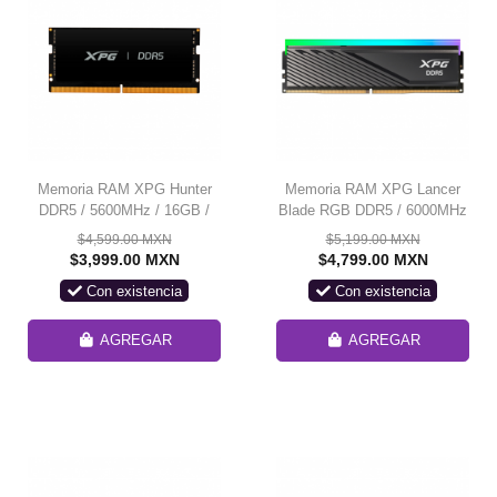
Memoria RAM XPG Hunter
Memoria RAM XPG Lancer
DDR5 / 5600MHz / 16GB /
Blade RGB DDR5 / 6000MHz
ECC CL46 / SO-DIMM / XMP
/ 16GB / Non-ECC / CL48 /
$4,599.00 MXN
$5,199.00 MXN
XMP / Negra /
$3,999.00 MXN
$4,799.00 MXN
AX5U6000C4816G-
Con existencia
Con existencia
SLABRBK/ SOLO VENTA EN
ENSAMBLE
AGREGAR
AGREGAR