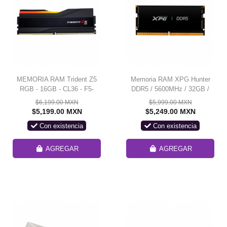
MEMORIA RAM Trident Z5
Memoria RAM XPG Hunter
RGB - 16GB - CL36 - F5-
DDR5 / 5600MHz / 32GB /
6000J3636F16GX1-TZ5RK
ECC CL46 / SO-DIMM / XMP
$6,199.00 MXN
$5,999.00 MXN
$5,199.00 MXN
$5,249.00 MXN
Con existencia
Con existencia
AGREGAR
AGREGAR