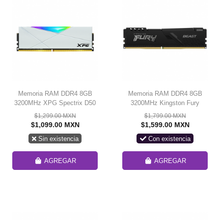
Memoria RAM DDR4 8GB
Memoria RAM DDR4 8GB
3200MHz XPG Spectrix D50
3200MHz Kingston Fury
White RGB / Aura Sync /
Beast 1 Modulo Negro
$1,299.00 MXN
$1,799.00 MXN
SOLO VENTA EN
KF432C16BB1/8// SOLO
$1,099.00 MXN
$1,599.00 MXN
ENSAMBLE
VENTA EN ENSAMBLE
Sin existencia
Con existencia
AGREGAR
AGREGAR