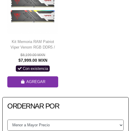
Kit Memoria RAM Patriot
Viper Venom RGB DDR5 /
5600MHz / 32GB (2 x 16GB)
$8,199.00 MXN
/ ECC / CL36 / XMP /
$7,999.00 MXN
PVVR532G560C36K/ SOLO
Con existencia
PARA VENTA EN
ENSAMBLE
AGREGAR
ORDERNAR POR