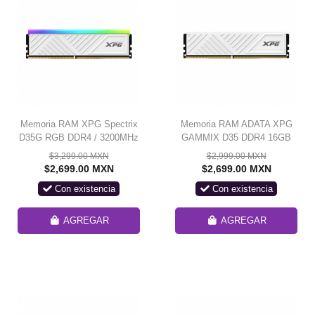
Memoria RAM XPG Spectrix
Memoria RAM ADATA XPG
D35G RGB DDR4 / 3200MHz
GAMMIX D35 DDR4 16GB
/ 16GB / Non-ECC / CL16 /
3200MHZ / Con Disipador /
$3,299.00 MXN
$2,999.00 MXN
XMP / White /
Blanca / AX4U320016G16A-
$2,699.00 MXN
$2,699.00 MXN
AX4U320016G16A-
SWHD35/ SOLO VENTA EN
Con existencia
Con existencia
SWHD35G / SOLO VENTA
ENSAMBLE
EN ENSAMBLE
AGREGAR
AGREGAR