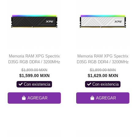
Memoria RAM XPG Spectrix
Memoria RAM XPG Spectrix
D35G RGB DDR4 / 3200MHz
D35G RGB DDR4 / 3200MHz
/ 8GB / Non-ECC / CL16 /
/ 8GB / Non-ECC / CL16 /
$1,899.00 MXN
$1,899.00 MXN
XMP / Black /
XMP / White /
$1,599.00 MXN
$1,629.00 MXN
AX4U32008G16A-SBKD35G /
AX4U32008G16A-SWHD35G
Con existencia
Con existencia
SOLO VENTA EN
/ SOLO VENTA EN
ENSAMBLE
ENSAMBLE
AGREGAR
AGREGAR