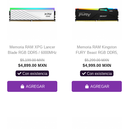
Memoria RAM XPG Lancer
Memoria RAM Kingston
Blade RGB DDR5 / 6000MHz
FURY Beast RGB DDR5,
/ 16GB / Non-ECC / CL48 /
6000MHz, 16GB, CL36, XMP
$5,199.00 MXN
$5,299.00 MXN
XMP / Blanca /
/ SOLO VENTA EN
$4,899.00 MXN
$4,999.00 MXN
AX5U6000C4816G-
ENSAMBLE
Con existencia
Con existencia
SLABRWH/ SOLO VENTA
EN ENSAMBLE
AGREGAR
AGREGAR