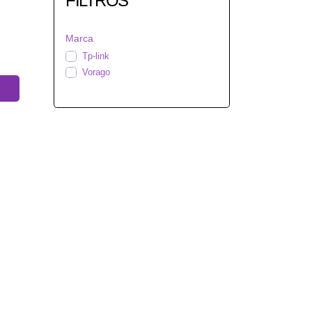
FILTROS
Marca
Tp-link
Vorago