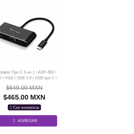
tador Tipo C 5 en 1 / ADP-350 /
 / VGA / USB 3.0 / USB tipo C /
Entrada 3.5mm / Soporta 4K
$649.00 MXN
$465.00 MXN
Con existencia
AGREGAR