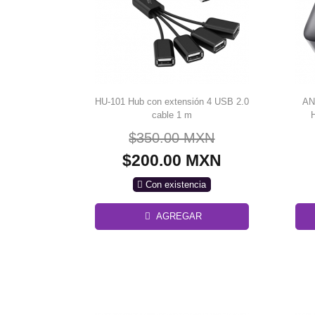
HU-101 Hub con extensión 4 USB 2.0
AN
cable 1 m
bi
$350.00 MXN
sopo
d
$200.00 MXN
ma
Con existencia
AGREGAR