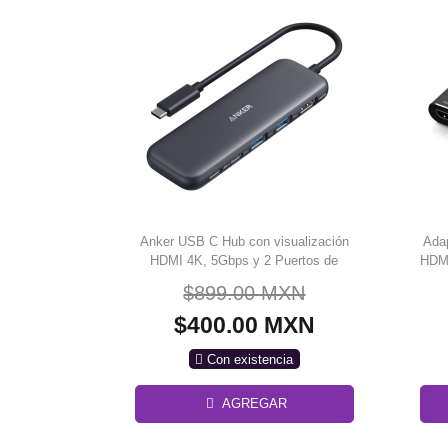
Anker USB C Hub con visualización
Adap
HDMI 4K, 5Gbps y 2 Puertos de
HDMI
Datos | Visualización HDMI 4K,
$899.00 MXN
5Gbps, 2 Puertos de Datos
$400.00 MXN
Con existencia
AGREGAR