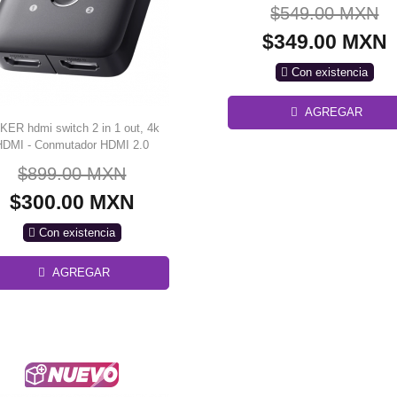
$549.00 MXN
$349.00 MXN
Con existencia
AGREGAR
KER hdmi switch 2 in 1 out, 4k
HDMI - Conmutador HDMI 2.0
direccional (2 en 1 / 1 en 2) con
$899.00 MXN
rte para 4K a 60Hz, HDR, ancho
e banda de 18 Gbps y cambio
$300.00 MXN
nual sin alimentación externa.
Con existencia
AGREGAR