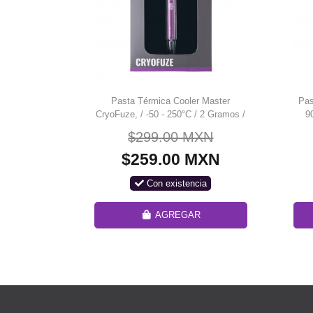
Pasta Térmica Cooler Master
Pas
CryoFuze, / -50 - 250°C / 2 Gramos /
9
MGZ-NDSG-N07M-R2
$299.00 MXN
$259.00 MXN
Con existencia
AGREGAR