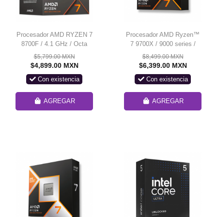
Procesador AMD RYZEN 7
Procesador AMD Ryzen™
8700F / 4.1 GHz / Octa
7 9700X / 9000 series /
Core / AM5 / Requiere
Granite Ridge AM5 / Zen 5
$5,799.00 MXN
$8,499.00 MXN
Tarjeta de Video / 100-
/ 8 Núcleos / 16 Hilos /
$4,899.00 MXN
$6,399.00 MXN
100001590BOX
3.8ghz Base / 65W /
Con existencia
Con existencia
PCIe® 5.0 / AMD
Radeon™ Graphics
AGREGAR
AGREGAR