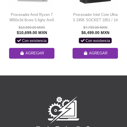
Procesador Amd Ryzen 7
Procesador Intel Core Ultra
9850x3d 8core 5.6ghz Am5
5 245K SOCKET 1851 / 14
Nucleos / 4.2 GHz /
$10,999.00 MXN
$7,799.00 MXN
LGA1851 / BX80768245K
$10,699.00 MXN
$6,499.00 MXN
Con existencia
Con existencia
AGREGAR
AGREGAR