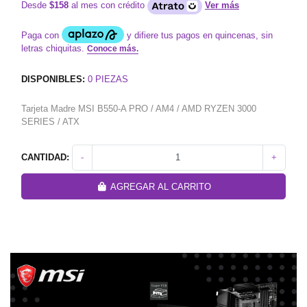
Desde
$158
al mes con crédito
Ver más
DISPONIBLES:
0
PIEZAS
Tarjeta Madre MSI B550-A PRO / AM4 / AMD RYZEN 3000
SERIES / ATX
CANTIDAD:
-
+
AGREGAR AL CARRITO