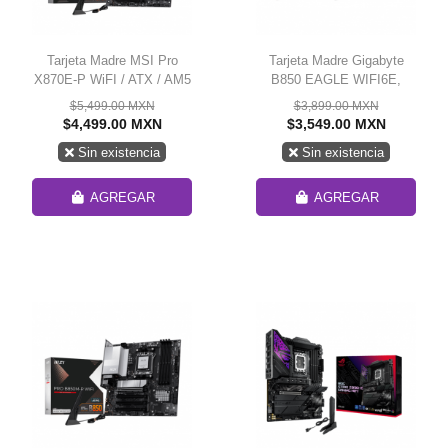
Tarjeta Madre MSI Pro
Tarjeta Madre Gigabyte
X870E-P WiFI / ATX / AM5
B850 EAGLE WIFI6E,
/ DDR5 / PCIe 5.0 / USB
ATX, Socket AM5, AMD
$5,499.00 MXN
$3,899.00 MXN
40Gbps / HDMI/DP / Wi-Fi
B850, 256GB DDR5,
$4,499.00 MXN
$3,549.00 MXN
7 / Bluetooth 5.4 / PRO
HDMI/DP para AMD
Sin existencia
Sin existencia
X870E-P WIFI
AGREGAR
AGREGAR