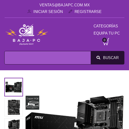
VENTAS@BAJAPC.COM.MX
INICIAR SESIÓN
REGISTRARSE
CATEGORÍAS
EQUIPA TU PC
0
BUSCAR