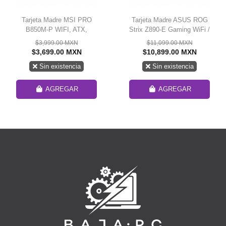
Tarjeta Madre MSI PRO
Tarjeta Madre ASUS ROG
B850M-P WIFI, ATX,
Strix Z890-E Gaming WiFi /
Socket AM5, AMD B850,
LGA1851 / ATX / Intel®
$3,999.00 MXN
$11,099.00 MXN
256GB DDR5, HDMI para
Core™ Ultra Series 2
$3,699.00 MXN
$10,899.00 MXN
AMD
Ready / DDR5 / WiFi 7 /
Sin existencia
Sin existencia
7XM.2 / Thunderbolt™ 4 /
AI avanzado listo para PC /
ROG STRIX Z890-E
AGREGAR
AGREGAR
GAMING WIFI